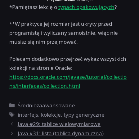
*Pamiętasz lekcję o
typach opakowujących
?
**W praktyce jej rozmiar jest ukryty przed
programistą i wyliczany samoistnie, więc nie
musisz się nim przejmować.
Polecam dodatkowo przejrzeć wykaz wszystkich
kolekcji na stronie Oracle:
https://docs.oracle.com/javase/tutorial/collectio
ns/interfaces/collection.html
Kategorie
Średniozaawansowane
Tagi
interfejs
,
kolekcje
,
typy generyczne
Java #29: tablice wielowymiarowe
Java #31: lista (tablica dynamiczna)