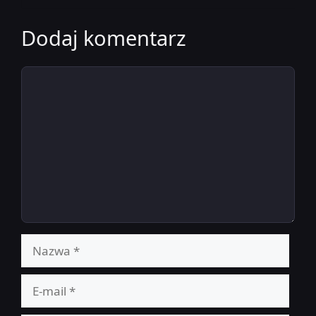
Dodaj komentarz
Komentarz
Nazwa
E-
mail