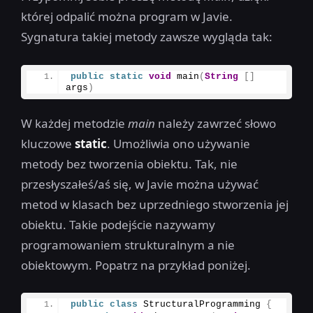
której odpalić można program w Javie.
Sygnatura takiej metody zawsze wygląda tak:
public
static
void
main
(
String
[]
args
)
W każdej metodzie
main
należy zawrzeć słowo
kluczowe
static
. Umożliwia ono używanie
metody bez tworzenia obiektu. Tak, nie
przesłyszałeś/aś się, w Javie można używać
metod w klasach bez uprzedniego stworzenia jej
obiektu. Takie podejście nazywamy
programowaniem strukturalnym a nie
obiektowym. Popatrz na przykład poniżej.
public
class
 StructuralProgramming 
{