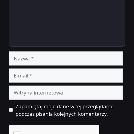
Nazwa
E-
mail
Witryna
internetowa
Zapamiętaj moje dane w tej przeglądarce
podczas pisania kolejnych komentarzy.