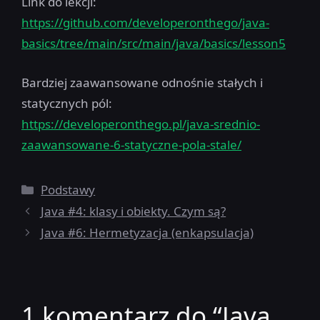
Link do lekcji:
https://github.com/developeronthego/java-
basics/tree/main/src/main/java/basics/lesson5
Bardziej zaawansowane odnośnie stałych i
statycznych pól:
https://developeronthego.pl/java-srednio-
zaawansowane-6-statyczne-pola-stale/
Kategorie
Podstawy
Java #4: klasy i obiekty. Czym są?
Java #6: Hermetyzacja (enkapsulacja)
1 komentarz do “Java