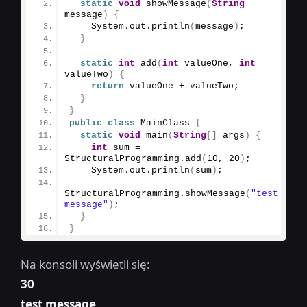
static
void
showMessage
(
String
message
)
{
    System.
out
.
println
(
message
)
;
}
static
int
add
(
int
 valueOne, 
int
valueTwo
)
{
return
 valueOne + valueTwo;
}
}
public
class
 MainClass 
{
static
void
main
(
String
[]
 args
)
{
int
 sum = 
StructuralProgramming.
add
(
10
, 
20
)
;
    System.
out
.
println
(
sum
)
;
StructuralProgramming.
showMessage
(
"test 
message"
)
;
}
}
Na konsoli wyświetli się:
30
test message