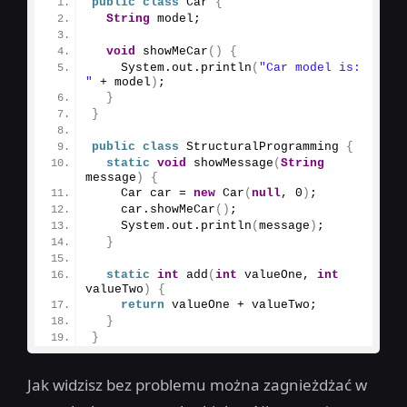
public
class
 Car 
{
String
 model;
void
showMeCar
()
{
    System.
out
.
println
(
"Car model is: 
"
 + model
)
;
}
}
public
class
 StructuralProgramming 
{
static
void
showMessage
(
String
message
)
{
    Car car = 
new
Car
(
null
, 
0
)
;
    car.
showMeCar
()
;
    System.
out
.
println
(
message
)
;
}
static
int
add
(
int
 valueOne, 
int
valueTwo
)
{
return
 valueOne + valueTwo;
}
}
Jak widzisz bez problemu można zagnieżdżać w