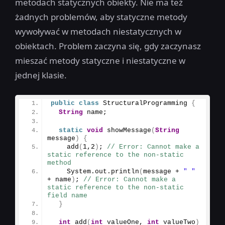
metodach statycznych obiekty. Nie ma też
żadnych problemów, aby statyczne metody
wywoływać w metodach niestatycznych w
obiektach. Problem zaczyna się, gdy zaczynasz
mieszać metody statyczne i niestatyczne w
jednej klasie.
public
class
 StructuralProgramming 
{
String
 name;
static
void
showMessage
(
String
message
)
{
add
(
1
,
2
)
; 
// Error: Cannot make a 
static reference to the non-static 
method
    System.
out
.
println
(
message + 
" "
+ name
)
; 
// Error: Cannot make a 
static reference to the non-static 
field name
}
int
add
(
int
 valueOne, 
int
 valueTwo
)