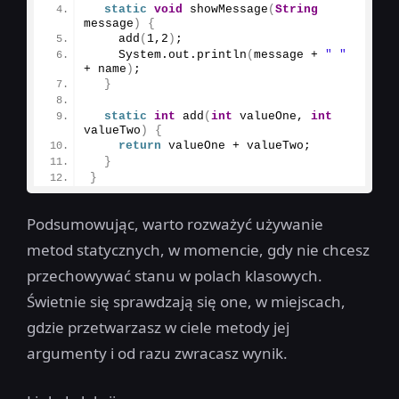
static
void
showMessage
(
String
message
)
{
add
(
1
,
2
)
;
    System.
out
.
println
(
message + 
" "
+ name
)
;
}
static
int
add
(
int
 valueOne, 
int
valueTwo
)
{
return
 valueOne + valueTwo;
}
}
Podsumowując, warto rozważyć używanie
metod statycznych, w momencie, gdy nie chcesz
przechowywać stanu w polach klasowych.
Świetnie się sprawdzają się one, w miejscach,
gdzie przetwarzasz w ciele metody jej
argumenty i od razu zwracasz wynik.