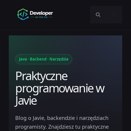
Przejdź
do
Menu
treści
Java · Backend · Narzędzia
Praktyczne
programowanie w
Javie
Blog o Javie, backendzie i narzędziach
programisty. Znajdziesz tu praktyczne