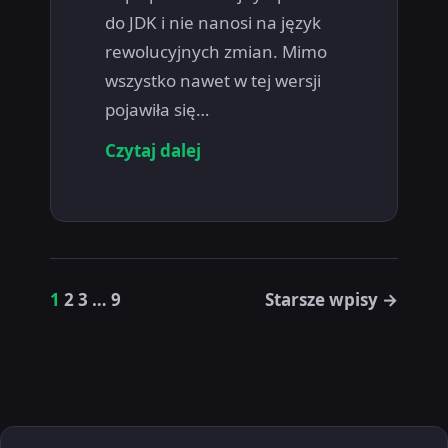
do JDK i nie nanosi na język
rewolucyjnych zmian. Mimo
wszystko nawet w tej wersji
pojawiła się…
Czytaj dalej
1
2
3
…
9
Starsze wpisy →