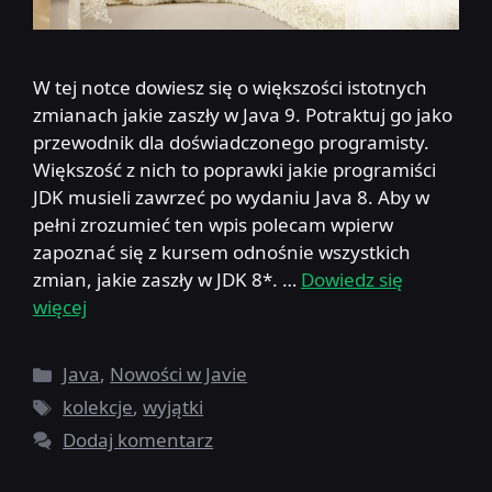
W tej notce dowiesz się o większości istotnych
zmianach jakie zaszły w Java 9. Potraktuj go jako
przewodnik dla doświadczonego programisty.
Większość z nich to poprawki jakie programiści
JDK musieli zawrzeć po wydaniu Java 8. Aby w
pełni zrozumieć ten wpis polecam wpierw
zapoznać się z kursem odnośnie wszystkich
zmian, jakie zaszły w JDK 8*. …
Dowiedz się
więcej
Kategorie
Java
,
Nowości w Javie
Tagi
kolekcje
,
wyjątki
Dodaj komentarz