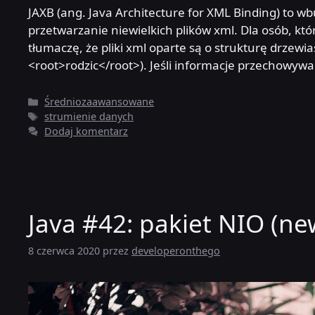
JAXB (ang. Java Architecture for XML Binding) to w
przetwarzanie niewielkich plików xml. Dla osób, któr
tłumaczę, że pliki xml oparte są o strukturę drzew
<root>rodzic</root>). Jeśli informacje przechowyw
Kategorie
Średniozaawansowane
Tagi
strumienie danych
Dodaj komentarz
Java #42: pakiet NIO (ne
8 czerwca 2020
przez
developeronthego