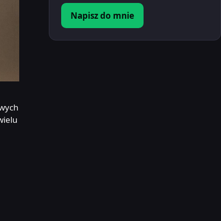
Napisz do mnie
awych
wielu