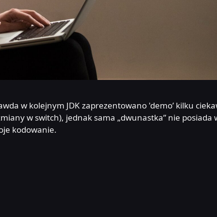
prawda w kolejnym JDK zaprezentowano 'demo’ kilku ciek
zmiany w switch), jednak sama „dwunastka” nie posiada 
woje kodowanie.