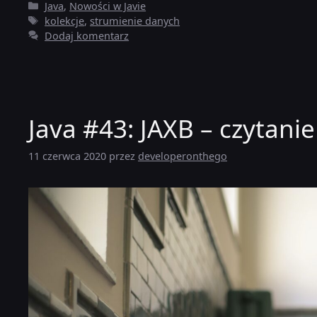
Kategorie
Java
,
Nowości w Javie
Tagi
kolekcje
,
strumienie danych
Dodaj komentarz
Java #43: JAXB – czytani
11 czerwca 2020
przez
developeronthego