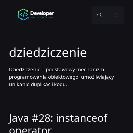
Przejdź
do
Menu
treści
dziedziczenie
Dziedziczenie – podstawowy mechanizm
programowania obiektowego, umożliwiający
unikanie duplikacji kodu.
Java #28: instanceof
operator