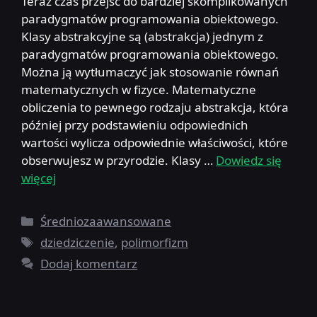
Teraz czas przejść do bardziej skomplikowanych
paradygmatów programowania obiektowego.
Klasy abstrakcyjne są (abstrakcja) jednym z
paradygmatów programowania obiektowego.
Można ją wytłumaczyć jak stosowanie równań
matematycznych w fizyce. Matematyczne
obliczenia to pewnego rodzaju abstrakcja, która
później przy podstawieniu odpowiednich
wartości wylicza odpowiednie właściwości, które
obserwujesz w przyrodzie. Klasy …
Dowiedz się
więcej
Kategorie
Średniozaawansowane
Tagi
dziedziczenie
,
polimorfizm
Dodaj komentarz