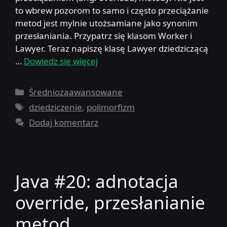
to wbrew pozorom to samo i często przeciążanie
metod jest mylnie utożsamiane jako synonim
przesłaniania. Przypatrz się klasom Worker i
Lawyer. Teraz napiszę klasę Lawyer dziedziczącą
…
Dowiedz się więcej
Kategorie
Średniozaawansowane
Tagi
dziedziczenie
,
polimorfizm
Dodaj komentarz
Java #20: adnotacja
override, przesłanianie
metod