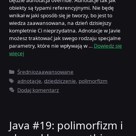
będzie adnotacja override. Adnotacje tak jak
obiekty są typami referencyjnymi. Nie będę
wnikał w jaki sposób się je tworzy, bo jest to
wiedza zaawansowana, na dzień dzisiejszy
kompletnie Ci nieprzydatna. Adnotacje w Javie
możesz traktować jak swego rodzaju specjalne
parametry, które nie wpływają w …
Dowiedz się
więcej
Kategorie
Średniozaawansowane
Tagi
adnotacje
,
dziedziczenie
,
polimorfizm
Dodaj komentarz
Java #19: polimorfizm i