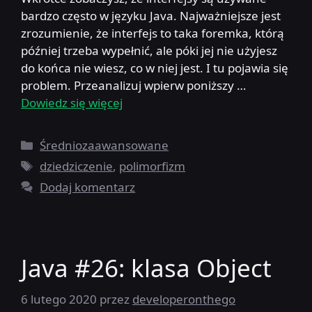
bardzo często w języku Java. Najważniejsze jest
zrozumienie, że interfejs to taka foremka, którą
później trzeba wypełnić, ale póki jej nie użyjesz
do końca nie wiesz, co w niej jest. I tu pojawia się
problem. Przeanalizuj wpierw poniższy …
Dowiedz się więcej
Kategorie
Średniozaawansowane
Tagi
dziedziczenie
,
polimorfizm
Dodaj komentarz
Java #26: klasa Object
6 lutego 2020
przez
developeronthego