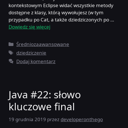
kontekstowym Eclipse widać wszystkie metody
dostępne z klasy, którą wywołujesz (w tym
przypadku po Cat, a także dziedziczonych po …
Dowiedz się więcej
Kategorie
Średniozaawansowane
Tagi
dziedziczenie
Dodaj komentarz
Java #22: słowo
kluczowe final
19 grudnia 2019
przez
developeronthego