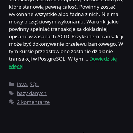
które stanowią pewną całość. Powinny zostać
wykonane wszystkie albo żadna z nich. Nie ma
mowy o częściowym wykonaniu. Warunki jakie
powinny spełniać transakcje są dokładniej
opisane w zasadach ACID. Przykładem transakcji
może być dokonywanie przelewu bankowego. W
tym kursie przedstawione zostanie działanie
transakcji w PostgreSQL. W tym …
Dowiedz się
więcej
Kategorie
Java
,
SQL
Tagi
bazy danych
2 komentarze