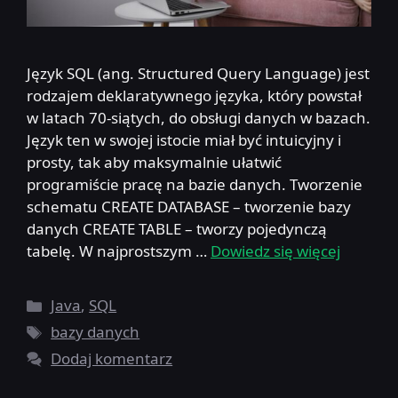
Język SQL (ang. Structured Query Language) jest
rodzajem deklaratywnego języka, który powstał
w latach 70-siątych, do obsługi danych w bazach.
Język ten w swojej istocie miał być intuicyjny i
prosty, tak aby maksymalnie ułatwić
programiście pracę na bazie danych. Tworzenie
schematu CREATE DATABASE – tworzenie bazy
danych CREATE TABLE – tworzy pojedynczą
tabelę. W najprostszym …
Dowiedz się więcej
Kategorie
Java
,
SQL
Tagi
bazy danych
Dodaj komentarz