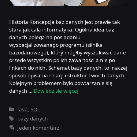
Historia Koncepcja baz danych jest prawie tak
stara jak cała informatyka. Ogólna idea baz
danych polega na posiadaniu
wyspecjalizowanego programu (silnika
bazodanowego), który mógłby wyszukiwać dane
przede wszystkim po ich zawartości a nie po
linkach do nich. Schemat bazy danych, to inaczej
sposób opisania relacji i struktur Twoich danych.
Kolejnym problemem było powtarzanie się
danych …
Dowiedz się więcej
Kategorie
Java
,
SQL
Tagi
bazy danych
Jeden komentarz