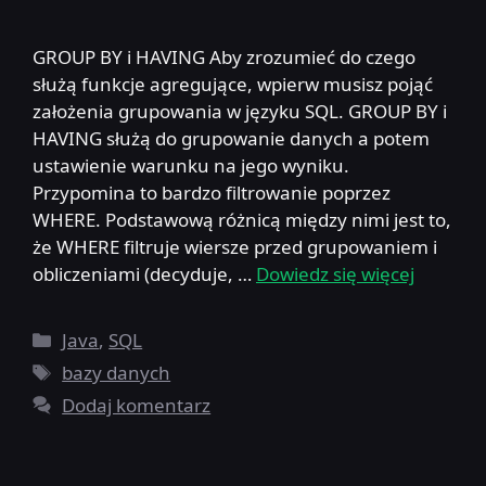
GROUP BY i HAVING Aby zrozumieć do czego
służą funkcje agregujące, wpierw musisz pojąć
założenia grupowania w języku SQL. GROUP BY i
HAVING służą do grupowanie danych a potem
ustawienie warunku na jego wyniku.
Przypomina to bardzo filtrowanie poprzez
WHERE. Podstawową różnicą między nimi jest to,
że WHERE filtruje wiersze przed grupowaniem i
obliczeniami (decyduje, …
Dowiedz się więcej
Kategorie
Java
,
SQL
Tagi
bazy danych
Dodaj komentarz