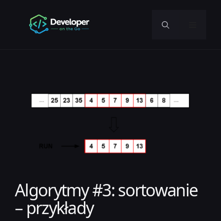
Przejdź
do
Menu
treści
Algorytmy #3: sortowanie
– przykłady