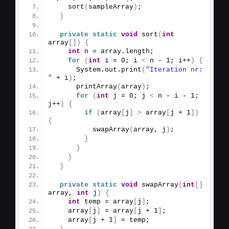
sort
(
sampleArray
)
;
}
private
static
void
sort
(
int
array
[])
{
int
 n = array.
length
;
for
(
int
 i = 
0
; i 
<
 n - 
1
; i++
)
{
      System.
out
.
print
(
"Iteration nr: 
"
 + i
)
;
printArray
(
array
)
;
for
(
int
 j = 
0
; j 
<
 n - i - 
1
; 
j++
)
{
if
(
array
[
j
]
>
 array
[
j + 
1
])
{
swapArray
(
array, j
)
;
}
}
}
}
private
static
void
swapArray
(
int
[]
array, 
int
 j
)
{
int
 temp = array
[
j
]
;
    array
[
j
]
 = array
[
j + 
1
]
;
    array
[
j + 
1
]
 = temp;