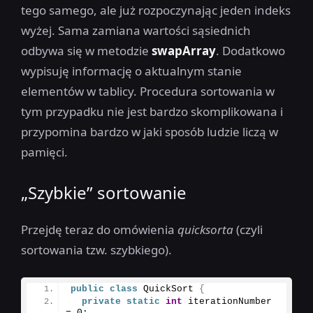
tego samego, ale już rozpoczynając jeden indeks
wyżej. Sama zamiana wartości sąsiednich
odbywa się w metodzie
swapArray
. Dodatkowo
wypisuję informację o aktualnym stanie
elementów w tablicy. Procedura sortowania w
tym przypadku nie jest bardzo skomplikowana i
przypomina bardzo w jaki sposób ludzie liczą w
pamięci.
„Szybkie” sortowanie
Przejdę teraz do omówienia
quicksorta
(czyli
sortowania tzw. szybkiego).
public
class
 QuickSort 
{
private
static
int
 iterationNumber 
= 
0
;