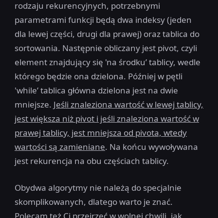
rodzaju rekurencyjnych, potrzebnymi
parametrami funkcji będą dwa indeksy (jeden
dla lewej części, drugi dla prawej) oraz tablica do
sortowania. Następnie obliczany jest pivot, czyli
element znajdujący się 'na środku’ tablicy, wedle
którego będzie ona dzielona. Później w pętli
'while’ tablica główna dzielona jest na dwie
mniejsze.
Jeśli znaleziona wartość w lewej tablicy,
jest większa niż pivot i jeśli znaleziona wartość w
prawej tablicy, jest mniejsza od pivota, wtedy
wartości są zamieniane
. Na końcu wywoływana
jest rekurencja na obu częściach tablicy.
Obydwa algorytmy nie należą do specjalnie
skomplikowanych, dlatego warto je znać.
Polecam też Ci przejrzeć w wolnej chwili, jak