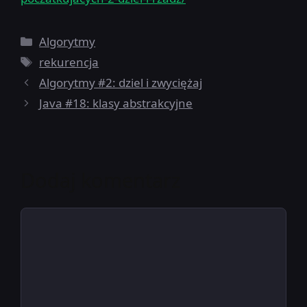
Kategorie
Algorytmy
Tagi
rekurencja
Algorytmy #2: dziel i zwyciężaj
Java #18: klasy abstrakcyjne
Dodaj komentarz
Komentarz