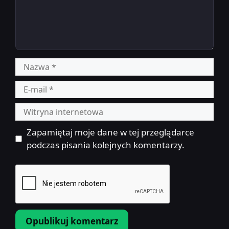
Nazwa
E-
mail
Witryna
internetowa
Zapamiętaj moje dane w tej przeglądarce
podczas pisania kolejnych komentarzy.