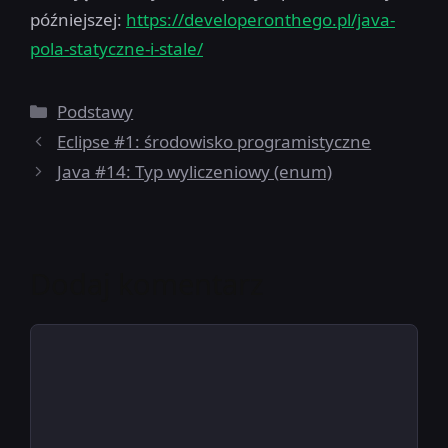
późniejszej:
https://developeronthego.pl/java-
pola-statyczne-i-stale/
Kategorie
Podstawy
Eclipse #1: środowisko programistyczne
Java #14: Typ wyliczeniowy (enum)
Dodaj komentarz
Komentarz