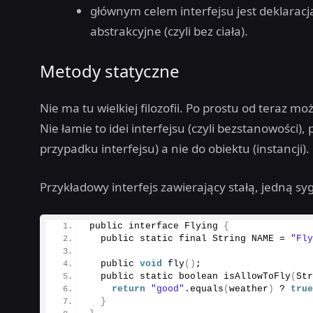
głównym celem interfejsu jest deklaracj
abstrakcyjne (czyli bez ciała).
Metody statyczne
Nie ma tu wielkiej filozofii. Po prostu od teraz m
Nie łamie to idei interfejsu (czyli bezstanowości
przypadku interfejsu) a nie do obiektu (instancji).
Przykładowy interfejs zawierający stałą, jedną s
public interface Flying 
{
  public static final String NAME = 
"Fl
  public 
void
fly
()
;
  public static boolean 
isAllowToFly
(
St
return
"good"
.
equals
(
weather
)
 ? 
tru
}