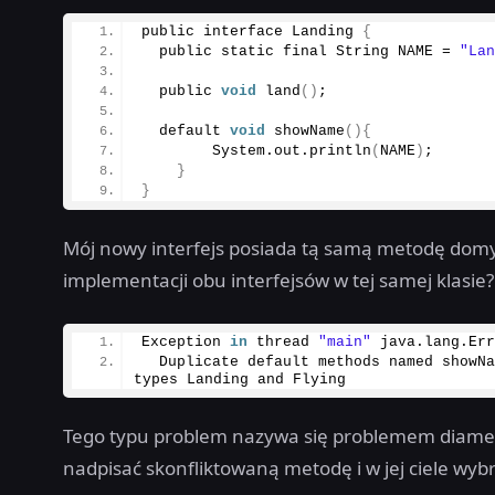
public interface Landing 
{
  public static final String NAME = 
"La
  public 
void
land
()
;
  default 
void
showName
(){
        System.
out
.
println
(
NAME
)
;  
}
}
Mój nowy interfejs posiada tą samą metodę domyś
implementacji obu interfejsów w tej samej klasie
Exception 
in
 thread 
"main"
 java.
lang
.
Er
  Duplicate default methods named showN
types Landing and Flying
Tego typu problem nazywa się problemem diame
nadpisać skonfliktowaną metodę i w jej ciele wyb