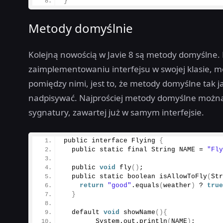
}
Metody domyślnie
Kolejną nowością w Javie 8 są metody domyślne.
zaimplementowaniu interfejsu w swojej klasie, m
pomiędzy nimi, jest to, że metody domyślne tak 
nadpisywać. Najprościej metody domyślne możn
sygnatury, zawartej już w samym interfejsie.
public interface Flying 
{
  public static final String NAME = 
"Fl
  public 
void
fly
()
;
  public static boolean 
isAllowToFly
(
St
return
"good"
.
equals
(
weather
)
 ? 
tru
}
  default 
void
showName
(){
        System.
out
.
println
(
NAME
)
;  