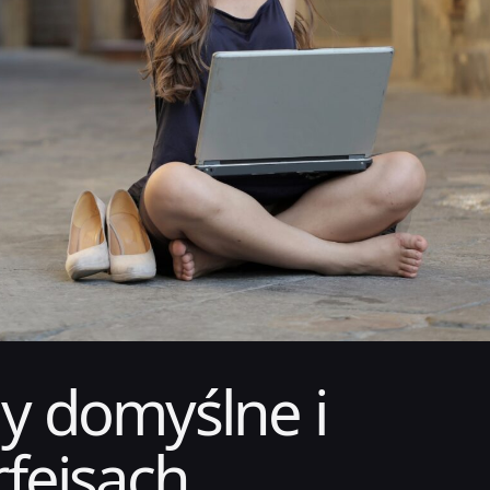
dy domyślne i
rfejsach