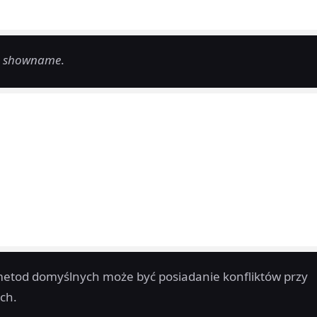
ę
showname
.
tod domyślnych może być posiadanie konfliktów przy
ch.