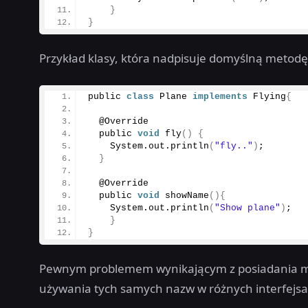
}
}
Przykład klasy, która nadpisuje domyślną metod
public 
class
 Plane 
implements
 Flying
{
  @Override
  public 
void
fly
()
{
    System.
out
.
println
(
"fly.."
)
;
}
  @Override
  public 
void
showName
(){
    System.
out
.
println
(
"Show plane"
)
; 
}
}
Pewnym problemem wynikającym z posiadania me
używania tych samych nazw w różnych interfejsa