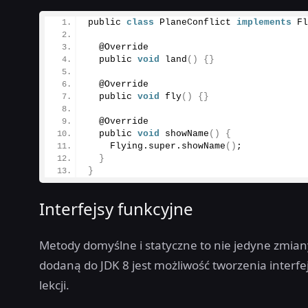
public 
class
 PlaneConflict 
implements
 F
  @Override
  public 
void
land
()
{}
  @Override
  public 
void
fly
()
{}
  @Override
  public 
void
showName
()
{
    Flying.
super
.
showName
()
;
}
}
Interfejsy funkcyjne
Metody domyślne i statyczne to nie jedyne zmiany
dodaną do JDK 8 jest możliwość tworzenia interfe
lekcji.