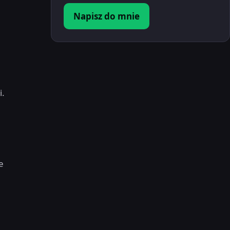
Napisz do mnie
i.
e