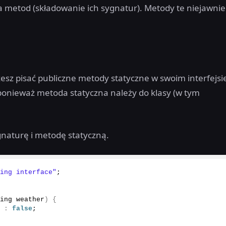
a metod (składowanie ich sygnatur). Metody te niejawnie
ożesz pisać publiczne metody statyczne w swoim interfejsi
), ponieważ metoda statyczna należy do klasy (w tym
ygnaturę i metodę statyczną.
ying interface"
;
ring weather
)
{
e
:
false
;