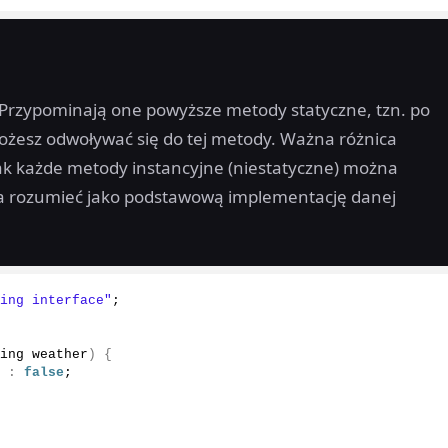
 Przypominają one powyższe metody statyczne, tzn. po
ożesz odwoływać się do tej metody. Ważna różnica
jak każde metody instancyjne (niestatyczne) można
a rozumieć jako podstawową implementację danej
ying interface"
;
ring weather
)
{
e
:
false
;