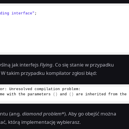
nding interface"
;
lną jak interfejs
Flying
. Co się stanie w przypadku
? W takim przypadku kompilator zgłosi błąd:
ror
: Unresolved compilation problem: 
ame with the 
parameters
()
and
()
 are inherited from the 
ntu (ang.
diamond problem
*). Aby go obejść można
rać, którą implementację wybierasz.