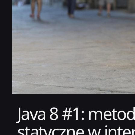
Java 8 #1: meto
statyczne w inte