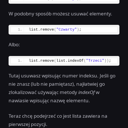
W podobny sposób możesz usuwać elementy.
list.
remove
(
"Czwarty"
)
;
Albo:
list.
remove
(
list.
indexOf
(
"Trzeci"
))
;
Tutaj usuwasz wpisując numer indeksu. Jeśli go
nie znasz (lub nie pamiętasz), najłatwiej go
zlokalizować używając metody
indexOf
w
nawiasie wpisując nazwę elementu.
Teraz chcę podejrzeć co jest lista zawiera na
pierwszej pozycji.