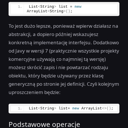
List
<
String
>
 list = 
new
ArrayList
<
String
>()
;
To jest dużo lepsze, ponieważ wpierw działasz na
abstrakcji, a dopiero później wskazujesz
konkretną implementację interfejsu. Dodatkowo
od Javy w wersji 7 (praktycznie wszystkie projekty
komercyjne używają co najmniej tą wersję)
możesz skrócić zapis i nie powtarzać rodzaju
obiektu, który będzie używany przez klasę
generyczną po stronie jej definicji. Czyli kolejnym
uproszczeniem będzie:
List
<
String
>
 list= 
new
 ArrayList
<>()
;
Podstawowe operacje