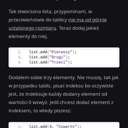
Tak stworzona lista, przypominam, w
przeciwieństwie do tablicy
nie ma od górnie
ustalonego rozmiaru
. Teraz dodaj jakieś
elementy do niej.
list.
add
(
"Pierwszy"
)
;
list.
add
(
"Drugi"
)
;
list.
add
(
"Trzeci"
)
;
Dodałem sobie trzy elementy. Nie muszę, tak jak
w przypadku tablic, pisać indeksu bo oczywiste
jest, że indeksuje każdy dodany element od
wartości 0 wzwyż. Jeśli chcesz dodać element z
indeksem, to wtedy piszesz:
list.
add
(
4
, 
"Czwarty"
)
;