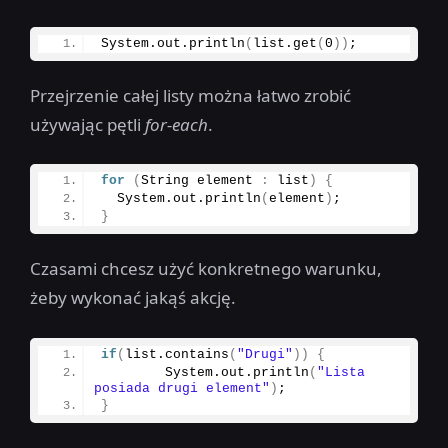
System.
out
.
println
(
list.
get
(
0
))
;
Przejrzenie całej listy można łatwo zrobić
używając pętli
for-each
.
for
(
String element 
:
 list
)
{
  System.
out
.
println
(
element
)
;
}
Czasami chcesz użyć konkretnego warunku,
żeby wykonać jakąś akcję.
if
(
list.
contains
(
"Drugi"
))
{
        System.
out
.
println
(
"Lista 
posiada drugi element"
)
;
}