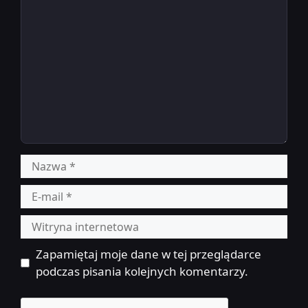
Nazwa
E-
mail
Witryna
internetowa
Zapamiętaj moje dane w tej przeglądarce
podczas pisania kolejnych komentarzy.