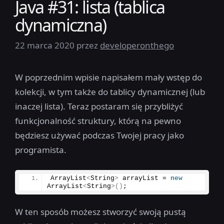
Java #31: lista (tablica
dynamiczna)
22 marca 2020
przez
developeronthego
W poprzednim wpisie napisałem mały wstęp do
kolekcji, w tym także do tablicy dynamicznej (lub
inaczej lista). Teraz postaram się przybliżyć
funkcjonalność struktury, którą na pewno
będziesz używać podczas Twojej pracy jako
programista.
ArrayList
<
String
>
 arrayList = 
new
ArrayList
<
String
>()
;
W ten sposób możesz stworzyć swoją pustą