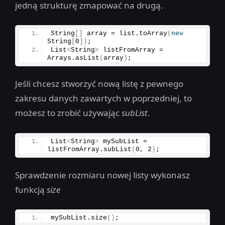
jedną strukturę zmapować na drugą.
String
[]
 array = list.
toArray
(
new
String
[
0
])
;
List
<
String
>
 listFromArray = 
Arrays.
asList
(
array
)
;
Jeśli chcesz stworzyć nową listę z pewnego
zakresu danych zawartych w poprzedniej, to
możesz to zrobić używając
subList
.
List
<
String
>
 mySubList = 
listFromArray.
subList
(
0
, 
2
)
;
Sprawdzenie rozmiaru nowej listy wykonasz
funkcją
size
mySubList.
size
()
;