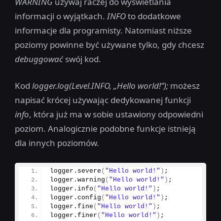
WARNING
używaj raczej do wyświetlania
informacji o wyjątkach.
INFO
to dodatkowe
informacje dla programisty. Natomiast niższe
poziomy powinne być używane tylko, gdy chcesz
debuggować
swój kod.
Kod
logger.log(Level.INFO, „Hello world!”);
możesz
napisać krócej używając dedykowanej funkcji
info
, która już ma w sobie ustawiony odpowiedni
poziom. Analogicznie podobne funkcje istnieją
dla innych poziomów.
logger.
severe
(
"Hello world!"
)
;
logger.
warning
(
"Hello world!"
)
;
logger.
info
(
"Hello world!"
)
;
logger.
config
(
"Hello world!"
)
;
logger.
fine
(
"Hello world!"
)
;
logger.
finer
(
"Hello world!"
)
;