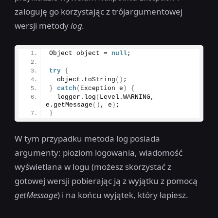
zaloguję go korzystając z trójargumentowej
wersji metody
log.
Object object = 
null
;
try
{
  object.
toString
()
;
}
catch
(
Exception e
)
{
  logger.
log
(
Level.
WARNING
, 
e.
getMessage
()
, e
)
;
}
W tym przypadku metoda log posiada
argumenty: pioziom logowania, wiadomość
wyświetlana w logu (możesz skorzystać z
gotowej wersji pobierając ją z wyjątku z pomocą
getMessage
) i na końcu wyjątek, który łapiesz.