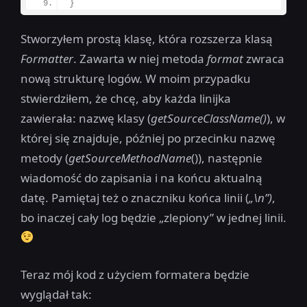
}
Stworzyłem prostą klasę, która rozszerza klasą
Formatter
. Zawarta w niej metoda
format
zwraca
nową strukturę logów. W moim przypadku
stwierdziłem, że chcę, aby każda linijka
zawierała: nazwę klasy (
getSourceClassName()
), w
której się znajduje, później po przecinku nazwę
metody (
getSourceMethodName
()), następnie
wiadomość do zapisania i na końcu aktualną
datę. Pamiętaj też o znaczniku końca linii (
„\n”)
,
bo inaczej cały log będzie „zlepiony” w jednej linii.
Teraz mój kod z użyciem formatera będzie
wyglądał tak: