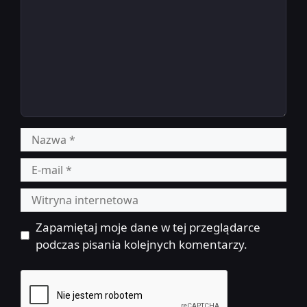
Nazwa
E-
mail
Witryna
internetowa
Zapamiętaj moje dane w tej przeglądarce
podczas pisania kolejnych komentarzy.