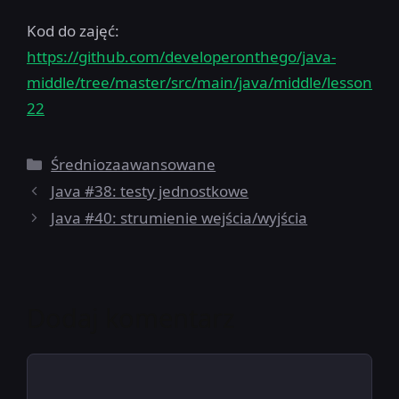
Kod do zajęć:
https://github.com/developeronthego/java-
middle/tree/master/src/main/java/middle/lesson
22
Kategorie
Średniozaawansowane
Java #38: testy jednostkowe
Java #40: strumienie wejścia/wyjścia
Dodaj komentarz
Komentarz