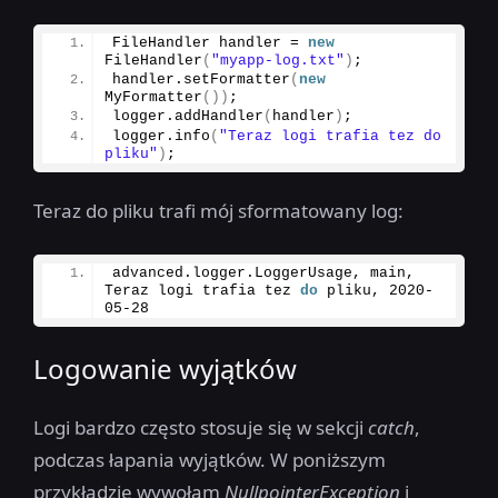
FileHandler handler = 
new
FileHandler
(
"myapp-log.txt"
)
;
handler.
setFormatter
(
new
MyFormatter
())
;
logger.
addHandler
(
handler
)
;
logger.
info
(
"Teraz logi trafia tez do 
pliku"
)
;
Teraz do pliku trafi mój sformatowany log:
advanced.
logger
.
LoggerUsage
, main, 
Teraz logi trafia tez 
do
 pliku, 
2020
-
05
-
28
Logowanie wyjątków
Logi bardzo często stosuje się w sekcji
catch
,
podczas łapania wyjątków. W poniższym
przykładzie wywołam
NullpointerException
i