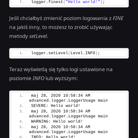
logger.
finest
(
"Hello world!"
)
;
Jeśli chciałbyś zmienić poziom logowania z
FINE
na jakiś inny, to możesz to zrobić używając
metody
setLevel
.
logger.
setLevel
(
Level.
INFO
)
;
Teraz wyświetlą się tylko logi ustawione na
poziomie
INFO
lub wyższym:
maj 
28
, 
2020
10
:
58
:
34
 AM 
advanced.
logger
.
LoggerUsage
 main
SEVERE: Hello world!
maj 
28
, 
2020
10
:
58
:
34
 AM 
advanced.
logger
.
LoggerUsage
 main
WARNING: Hello world!
maj 
28
, 
2020
10
:
58
:
34
 AM 
advanced.
logger
.
LoggerUsage
 main
INFO: Hello world!