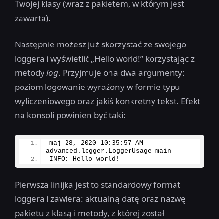
Twojej klasy (wraz z pakietem, w którym jest
zawarta).
Następnie możesz już skorzystać ze swojego
loggera i wyświetlić „Hello world!” korzystając z
metody
log
. Przyjmuje ona dwa argumenty:
poziom logowanie wyrażony w formie typu
wyliczeniowego oraz jakiś konkretny tekst. Efekt
na konsoli powinien być taki:
maj 
28
, 
2020
10
:
35
:
57
 AM 
advanced.
logger
.
LoggerUsage
 main
INFO: Hello world!
Pierwsza linijka jest to standardowy format
loggera i zawiera: aktualną datę oraz nazwę
pakietu z klasą i metody, z której został