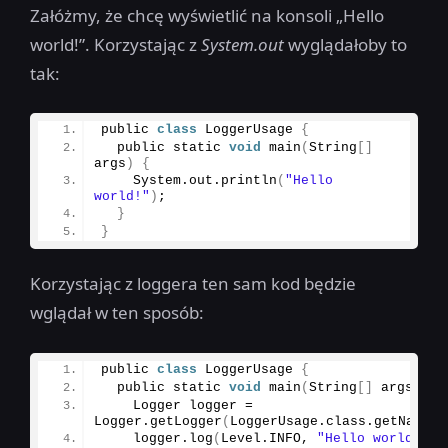
Załóżmy, że chcę wyświetlić na konsoli „Hello
world!”. Korzystając z
System.out
wyglądałoby to
tak:
public 
class
 LoggerUsage 
{
  public static 
void
main
(
String
[]
args
)
{
    System.
out
.
println
(
"Hello 
world!"
)
;
}
}
Korzystając z loggera ten sam kod będzie
wglądał w ten sposób:
public 
class
 LoggerUsage 
{
  public static 
void
main
(
String
[]
 args
)
{
    Logger logger = 
Logger.
getLogger
(
LoggerUsage.
class
.
getName
()
    logger.
log
(
Level.
INFO
, 
"Hello world!"
)
;