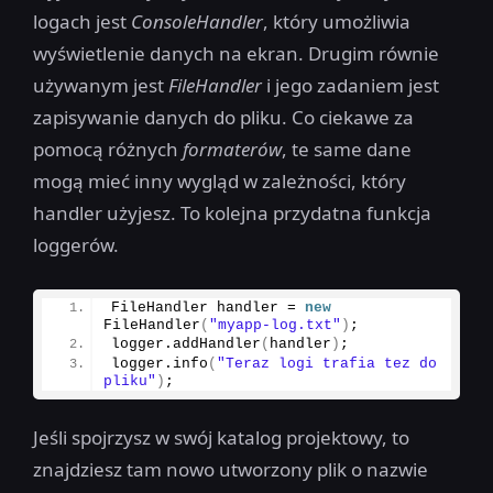
logach jest
ConsoleHandler
, który umożliwia
wyświetlenie danych na ekran. Drugim równie
używanym jest
FileHandler
i jego zadaniem jest
zapisywanie danych do pliku. Co ciekawe za
pomocą różnych
formaterów
, te same dane
mogą mieć inny wygląd w zależności, który
handler użyjesz. To kolejna przydatna funkcja
loggerów.
FileHandler handler = 
new
FileHandler
(
"myapp-log.txt"
)
;
logger.
addHandler
(
handler
)
;
logger.
info
(
"Teraz logi trafia tez do 
pliku"
)
;
Jeśli spojrzysz w swój katalog projektowy, to
znajdziesz tam nowo utworzony plik o nazwie