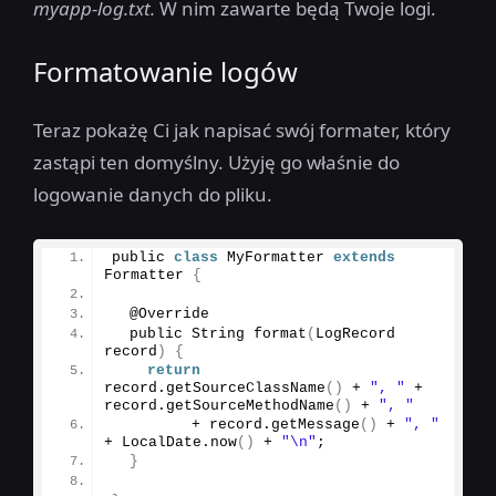
myapp-log.txt.
W nim zawarte będą Twoje logi.
Formatowanie logów
Teraz pokażę Ci jak napisać swój formater, który
zastąpi ten domyślny. Użyję go właśnie do
logowanie danych do pliku.
public 
class
 MyFormatter 
extends
Formatter 
{
  @Override
  public String 
format
(
LogRecord 
record
)
{
return
record.
getSourceClassName
()
 + 
", "
 + 
record.
getSourceMethodName
()
 + 
", "
         + record.
getMessage
()
 + 
", "
+ LocalDate.
now
()
 + 
"\n"
;
}