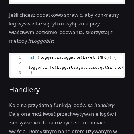
Jeśli chcesz dodatkowo sprawić, aby konkretny
log wyświetlał się tylko i wyłącznie przy
właściwym poziomie logowania, skorzystaj z
metody
isLoggable
:
if
(
logger.
isLoggable
(
Level.
INFO
))
{
logger.
info
(
LoggerUsage.
class
.
getSimpleName
(
}
Handlery
Kolejną przydatną funkcją logów są
handlery
.
Dają one możliwość przechwytywanie logów i
zapisywanie ich na różnych strumieniach
wyjścia. Domyślnym handlerem używanym w