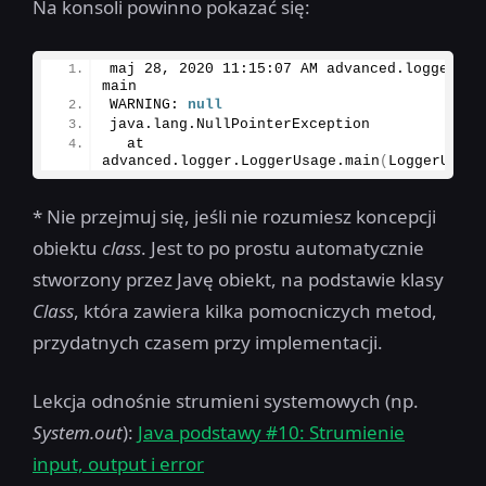
Na konsoli powinno pokazać się:
maj 
28
, 
2020
11
:
15
:
07
 AM advanced.
logger
.
Lo
main
WARNING: 
null
java.
lang
.
NullPointerException
  at 
advanced.
logger
.
LoggerUsage
.
main
(
LoggerUsage
* Nie przejmuj się, jeśli nie rozumiesz koncepcji
obiektu
class
. Jest to po prostu automatycznie
stworzony przez Javę obiekt, na podstawie klasy
Class
, która zawiera kilka pomocniczych metod,
przydatnych czasem przy implementacji.
Lekcja odnośnie strumieni systemowych (np.
System.out
):
Java podstawy #10: Strumienie
input, output i error