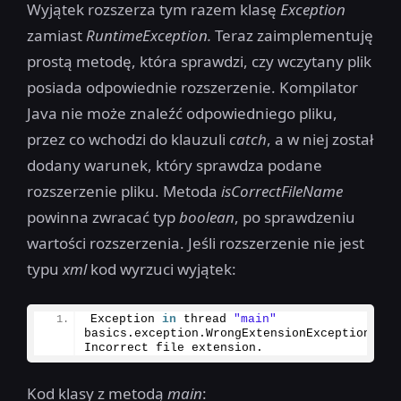
Wyjątek rozszerza tym razem klasę
Exception
zamiast
RuntimeException.
Teraz zaimplementuję
prostą metodę, która sprawdzi, czy wczytany plik
posiada odpowiednie rozszerzenie. Kompilator
Java nie może znaleźć odpowiedniego pliku,
przez co wchodzi do klauzuli
catch
, a w niej został
dodany warunek, który sprawdza podane
rozszerzenie pliku. Metoda
isCorrectFileName
powinna zwracać typ
boolean
, po sprawdzeniu
wartości rozszerzenia. Jeśli rozszerzenie nie jest
typu
xml
kod wyrzuci wyjątek:
Exception 
in
 thread 
"main"
basics.
exception
.
WrongExtensionException
: 
Incorrect file extension.
Kod klasy z metodą
main
: