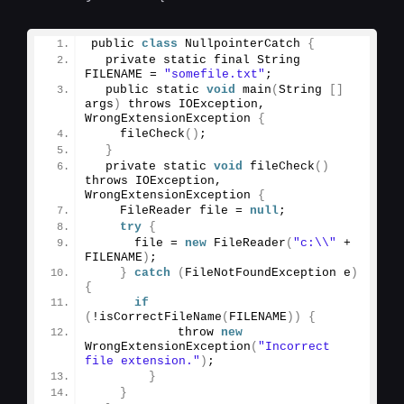
public 
class
 NullpointerCatch 
{
  private static final String 
FILENAME = 
"somefile.txt"
;
  public static 
void
main
(
String 
[]
args
)
 throws IOException, 
WrongExtensionException 
{
fileCheck
()
;
}
  private static 
void
fileCheck
()
throws IOException, 
WrongExtensionException 
{
    FileReader file = 
null
;
try
{
      file = 
new
FileReader
(
"c:\\"
 + 
FILENAME
)
;
}
catch
(
FileNotFoundException e
)
{
if
(
!
isCorrectFileName
(
FILENAME
))
{
            throw 
new
WrongExtensionException
(
"Incorrect 
file extension."
)
;
}
}