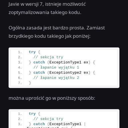
Javie w wersji 7, istnieje możliwość
zoptymalizowania takiego kodu.
Ogólna zasada jest bardzo prosta. Zamiast
brzydkiego kodu takiego jak poniżej:
try
{
// sekcja try
}
catch
(
ExceptionType1 ex
)
{
// łapanie wyjątku 1
}
catch
(
Exceptiontype2 ex
)
{
// łapanie wyjątku 2
}
można uprościć go w poniższy sposób:
try
{
// sekcja try
}
catch
(
ExceptionType1 
|