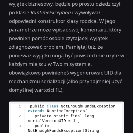
wyjątek biznesowy, będzie po prostu dziedziczył
po klasie
RuntimeException
i wywoływał
odpowiedni konstruktor klasy rodzica. W jego
parametrze może wpisać swój komentarz, który
powinien pomóc osobie czytającej wyjątek
zdiagnozować problem. Pamiętaj też, że
ponieważ wyjątki mogą być powszechnie użyte w
każdym miejscu w Twoim systemie,
obowiązkowo
powinieneś wygenerować UID dla
mechanizmu serializacji (albo przynajmniej użyć
domyślnej wartości 1L).
public 
class
 NotEnoughFundsException 
extends
 RuntimeException
{
  private static final long 
serialVersionUID = 1L;
  public 
NotEnoughFundsException
(
String 