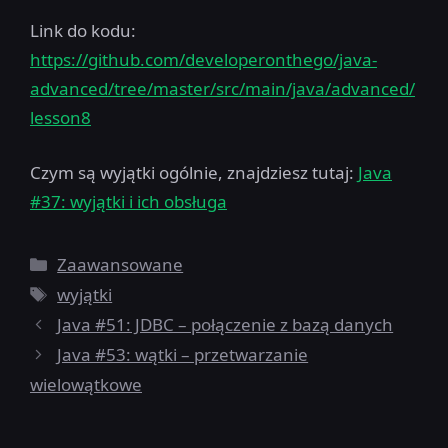
Link do kodu:
https://github.com/developeronthego/java-
advanced/tree/master/src/main/java/advanced/
lesson8
Czym są wyjątki ogólnie, znajdziesz tutaj:
Java
#37: wyjątki i ich obsługa
Kategorie
Zaawansowane
Tagi
wyjątki
Java #51: JDBC – połączenie z bazą danych
Java #53: wątki – przetwarzanie
wielowątkowe