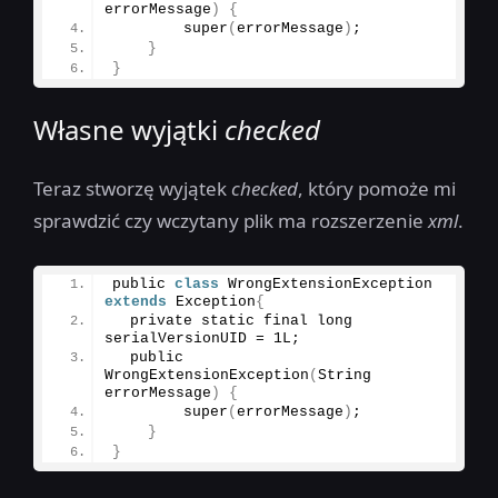
errorMessage
)
{
super
(
errorMessage
)
;
}
}
Własne wyjątki
checked
Teraz stworzę wyjątek
checked
, który pomoże mi
sprawdzić czy wczytany plik ma rozszerzenie
xml
.
public 
class
 WrongExtensionException 
extends
 Exception
{
  private static final long 
serialVersionUID = 1L;
  public 
WrongExtensionException
(
String 
errorMessage
)
{
super
(
errorMessage
)
;
}
}