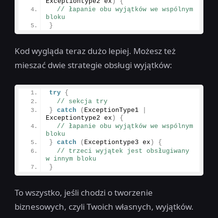
Exceptiontype2 ex
)
{
// łapanie obu wyjątków we wspólnym 
bloku
}
Kod wygląda teraz dużo lepiej. Możesz też
mieszać dwie strategie obsługi wyjątków:
try
{
// sekcja try
}
catch
(
ExceptionType1 
|
Exceptiontype2 ex
)
{
// łapanie obu wyjątków we wspólnym 
bloku
}
catch
(
Exceptiontype3 ex
)
{
// trzeci wyjątek jest obsługiwany 
w innym bloku
}
To wszystko, jeśli chodzi o tworzenie
biznesowych, czyli Twoich własnych, wyjątków.