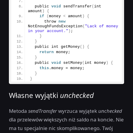
  public 
void
sendTransfer
(
int 
amount
)
{
if
(
money 
<
 amount
)
{
      throw 
new
NotEnoughFundsException
(
"Lack of money 
in your account."
)
;
}
}
  public int 
getMoney
()
{
return
 money;
}
  public 
void
setMoney
(
int money
)
{
this
.
money
 = money;
}
}
Własne wyjątki
unchecked
Metoda
sendTransfer
wyrzuca wyjątek
unchecked
dla przelewów większych niż saldo na koncie. Nie
ma tu specjalnie nic skomplikowanego. Twój