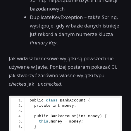
Spring, niepożądane użycie transakcji
bazodanowych
DuplicateKeyException – także Spring,
występuje, gdy w bazie danych istnieje
już rekord a danym numerze klucza
Primary Key
.
Jak widzisz biznesowe wyjątki są powszechnie
używane w Javie. Poniżej postaram pokazać Ci,
jak stworzyć zarówno własne wyjątki typu
checked
jak i
unchecked
.
public 
class
 BankAccount 
{
  private int money;
  public 
BankAccount
(
int money
)
{
this
.
money
 = money;
}